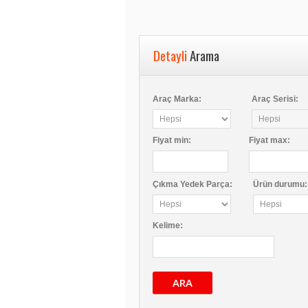
Detayli
Arama
Araç Marka:
Araç Serisi:
Fiyat
min
:
Fiyat
max
:
Çıkma Yedek Parça:
Ürün durumu:
Kelime:
ARA