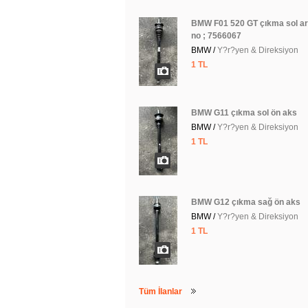
BMW F01 520 GT çıkma sol a
no ; 7566067
BMW /
Y?r?yen & Direksiyon
1 TL
BMW G11 çıkma sol ön aks
BMW /
Y?r?yen & Direksiyon
1 TL
BMW G12 çıkma sağ ön aks
BMW /
Y?r?yen & Direksiyon
1 TL
Tüm İlanlar