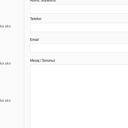
Adınız Soyadınız
Telefon
rka aks
Email
Mesaj / Sorunuz
rka aks
rka aks