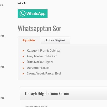
vardır.
o ;
Whatsapptan Sor
no ;
Ayrıntılar
Adres Bilgileri
Kategori:
Fren & Debriyaj
Araç Marka:
BMW / X5
Ürün Marka:
Orjinal
no ;
Durumu:
?kinciel
Çıkma Yedek Parça:
Evet
Detaylı Bilgi İsteme Formu
no ;