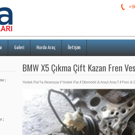
+9
a
Galeri
Hurda Araç
İletişim
BMW X5 Çıkma Çift Kazan Fren Ve
no ;
Yedek Par?a Aksesuar
/
Yedek Par
/
Otomobil & Arazi Arac?
/
Fren & 
o ;