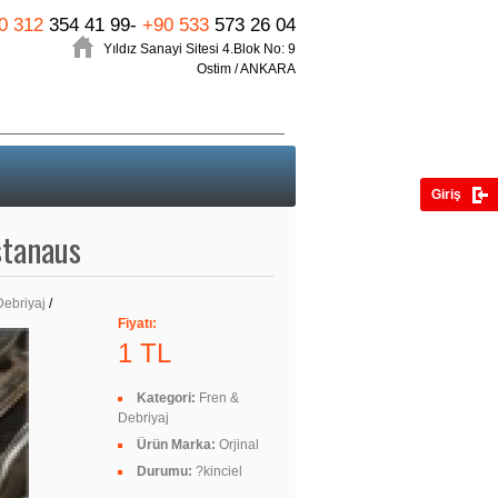
0 312
354 41 99-
+90 533
573 26 04
Yıldız Sanayi Sitesi 4.Blok No: 9
Ostim / ANKARA
Giriş
stanaus
Debriyaj
/
Fiyatı:
1 TL
Kategori:
Fren &
Debriyaj
Ürün Marka:
Orjinal
Durumu:
?kinciel