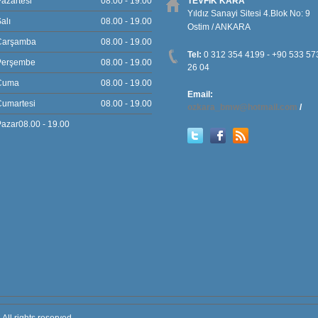
azartesi
08.00 - 19.00
TEVFİK KARA
Yıldız Sanayi Sitesi 4.Blok No: 9
alı
08.00 - 19.00
Ostim / ANKARA
Çarşamba
08.00 - 19.00
Tel:
0 312 354 4199 - +90 533 57
Perşembe
08.00 - 19.00
26 04
Cuma
08.00 - 19.00
Email:
Cumartesi
08.00 - 19.00
ozkara_bmw@hotmail.com
/
azar08.00 - 19.00