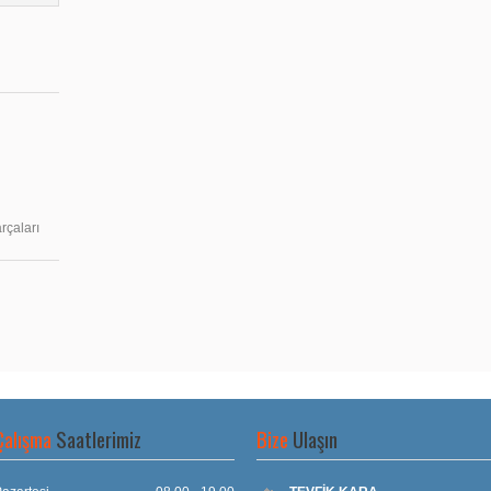
rçaları
Çalışma
Saatlerimiz
Bize
Ulaşın