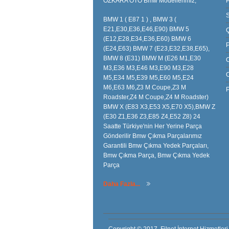
ÖZKARA OTO Bmw Modellerimiz;
P
S
BMW 1 ( E87 1 ) , BMW 3 (
E21,E30,E36,E46,E90) BMW 5
(E12,E28,E34,E36,E60) BMW 6
(E24,E63) BMW 7 (E23,E32,E38,E65),
BMW 8 (E31) BMW M (E26 M1,E30
M3,E36 M3,E46 M3,E90 M3,E28
M5,E34 M5,E39 M5,E60 M5,E24
M6,E63 M6,Z3 M Coupe,Z3 M
P
Roadster,Z4 M Coupe,Z4 M Roadster)
BMW X (E83 X3,E53 X5,E70 X5),BMW Z
(E30 Z1,E36 Z3,E85 Z4,E52 Z8) 24
Saatte Türkiye'nin Her Yerine Parça
Gönderilir Bmw Çıkma Parçalarımız
Garantili Bmw Çıkma Yedek Parçaları,
Bmw Çıkma Parça, Bmw Çıkma Yedek
Parça
Daha Fazla...