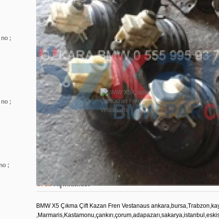
no ;
Mega Resimler
no ;
no ;
Ürün
Açıklaması
BMW X5 Çıkma Çift Kazan Fren Vestanaus ankara,bursa,Trabzon,kay
,Marmaris,Kastamonu,çankırı,çorum,adapazarı,sakarya,istanbul,eskise