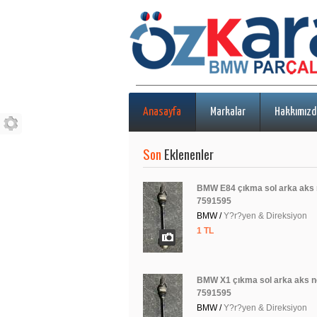
Anasayfa
Markalar
Hakkımızd
Son
Eklenenler
BMW E84 çıkma sol arka aks 
7591595
BMW /
Y?r?yen & Direksiyon
1 TL
BMW X1 çıkma sol arka aks n
7591595
BMW /
Y?r?yen & Direksiyon