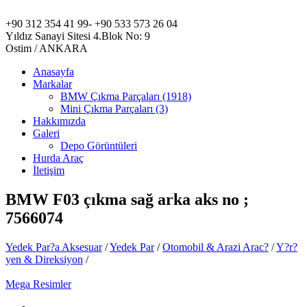
+90 312
354 41 99-
+90 533
573 26 04
Yıldız Sanayi Sitesi 4.Blok No: 9
Ostim / ANKARA
Anasayfa
Markalar
BMW Çıkma Parçaları (1918)
Mini Çıkma Parçaları (3)
Hakkımızda
Galeri
Depo Görüntüleri
Hurda Araç
İletişim
BMW F03 çıkma sağ arka aks no ;
7566074
Yedek Par?a Aksesuar
/
Yedek Par
/
Otomobil & Arazi Arac?
/
Y?r?
yen & Direksiyon
/
Mega Resimler