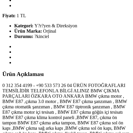
Fiyatı:
1 TL
Kategori:
Y?r?yen & Direksiyon
Ürün Marka:
Orjinal
Durumu:
?kinciel
Ürün Açıklaması
0 312 354 4199 - +90 533 573 26 04 ÜRÜN FOTOĞRAFLARI
TEMSİLİDİR TELEFONLA BİLGİ ALINIZ BMW ÇIKMA
PARÇALARI ÖZKARA OTO ANKARA BMW çıkma motor ,
BMW E87 ,çıkma 3.0 motor , BMW E87 çıkma şanzıman , BMW
çıkma otomatik şanzıman , BMW E87 tiptronik şanzıman , BMW
E87 çıkma motor içi tesisatı , BMW E87 çıkma göğüs içi tesisatı
BMW E87 çıkma klima kontrol paneli ,BMW E87, çıkma ön
tampon BMW E87 çıkma arka tampon, BMW E87 çıkma sol ön
kapı ,BMW çıkma sağ arka kapı ,BMW çıkma sol ön kapı, BMW