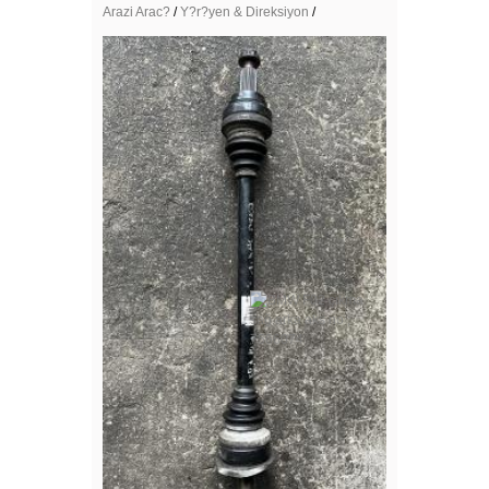
Arazi Arac?
/
Y?r?yen & Direksiyon
/
Mega Resimler