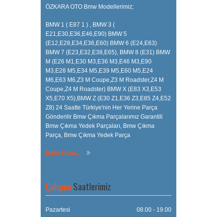
ÖZKARA OTO Bmw Modellerimiz;
BMW 1 ( E87 1 ) , BMW 3 (
E21,E30,E36,E46,E90) BMW 5
(E12,E28,E34,E36,E60) BMW 6 (E24,E63)
BMW 7 (E23,E32,E38,E65), BMW 8 (E31) BMW
M (E26 M1,E30 M3,E36 M3,E46 M3,E90
M3,E28 M5,E34 M5,E39 M5,E60 M5,E24
M6,E63 M6,Z3 M Coupe,Z3 M Roadster,Z4 M
Coupe,Z4 M Roadster) BMW X (E83 X3,E53
X5,E70 X5),BMW Z (E30 Z1,E36 Z3,E85 Z4,E52
Z8) 24 Saatte Türkiye'nin Her Yerine Parça
Gönderilir Bmw Çıkma Parçalarımız Garantili
Bmw Çıkma Yedek Parçaları, Bmw Çıkma
Parça, Bmw Çıkma Yedek Parça
Daha Fazla...
Çalışma
Saatlerimiz
Pazartesi
08.00 - 19.00