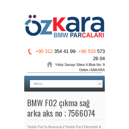
+90 312
354 41 99-
+90 533
573
26 04
Yıldız Sanayi Sitesi 4.Blok No: 9
Ostim / ANKARA
BMW F02 çıkma sağ
arka aks no ; 7566074
Yedek Par?a Aksesuar
/
Yedek Par
/
Otomobil &