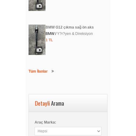
BMW G12 çıkma sağ ön aks
BMW /
Y?r?yen & Direksiyon
1 TL
Tüm İlanlar
Detayli
Arama
Araç Marka: