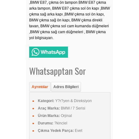
,BMW E87, çıkma ön tampon BMW E87 çıkma
arka tampon, BMW E87 çıkma sol ön kapı ,BMW
çıkma sağ arka kapı ,BMW çıkma sol ön kapı,
BMW çıkma sağ ön kapı, BMW çıkma direkli
tavan, BMW çıkma sol cam kumanda düğmeleri
,BMW çıkma sağ cam düğmeleri , BMW çıkma
yol bilgisayarı.
Whatsapptan Sor
Ayrıntılar
Adres Bilgileri
Kategori:
Y?r?yen & Direksiyon
Araç Marka:
BMW / 7 Serisi
Ürün Marka:
Orjinal
Durumu:
?kinciel
Çıkma Yedek Parça:
Evet