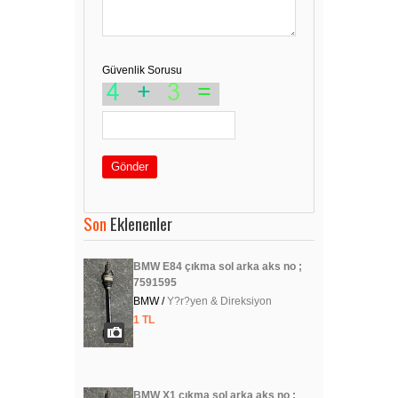
Güvenlik Sorusu
Gönder
Son
Eklenenler
BMW E84 çıkma sol arka aks no ;
7591595
BMW /
Y?r?yen & Direksiyon
1 TL
BMW X1 çıkma sol arka aks no ;