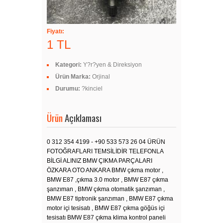
Fiyatı:
1 TL
Kategori:
Y?r?yen & Direksiyon
Ürün Marka:
Orjinal
Durumu:
?kinciel
Ürün
Açıklaması
0 312 354 4199 - +90 533 573 26 04 ÜRÜN
FOTOĞRAFLARI TEMSİLİDİR TELEFONLA
BİLGİ ALINIZ BMW ÇIKMA PARÇALARI
ÖZKARA OTO ANKARA BMW çıkma motor ,
BMW E87 ,çıkma 3.0 motor , BMW E87 çıkma
şanzıman , BMW çıkma otomatik şanzıman ,
BMW E87 tiptronik şanzıman , BMW E87 çıkma
motor içi tesisatı , BMW E87 çıkma göğüs içi
tesisatı BMW E87 çıkma klima kontrol paneli