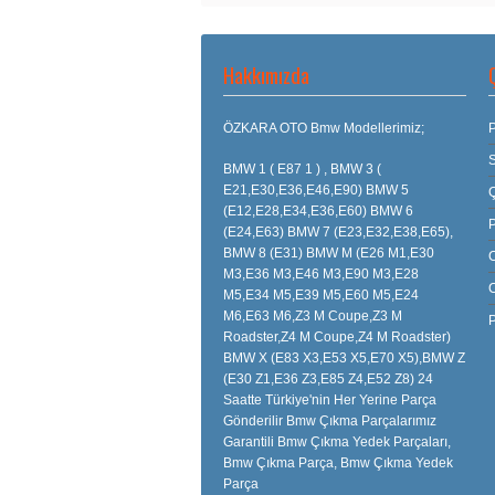
Hakkımızda
ÖZKARA OTO Bmw Modellerimiz;
P
S
BMW 1 ( E87 1 ) , BMW 3 (
E21,E30,E36,E46,E90) BMW 5
(E12,E28,E34,E36,E60) BMW 6
(E24,E63) BMW 7 (E23,E32,E38,E65),
BMW 8 (E31) BMW M (E26 M1,E30
M3,E36 M3,E46 M3,E90 M3,E28
M5,E34 M5,E39 M5,E60 M5,E24
M6,E63 M6,Z3 M Coupe,Z3 M
P
Roadster,Z4 M Coupe,Z4 M Roadster)
BMW X (E83 X3,E53 X5,E70 X5),BMW Z
(E30 Z1,E36 Z3,E85 Z4,E52 Z8) 24
Saatte Türkiye'nin Her Yerine Parça
Gönderilir Bmw Çıkma Parçalarımız
Garantili Bmw Çıkma Yedek Parçaları,
Bmw Çıkma Parça, Bmw Çıkma Yedek
Parça