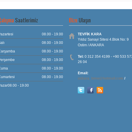
Çalışma
Saatlerimiz
Bize
Ulaşın
azartesi
08.00 - 19.00
TEVFİK KARA
Yıldız Sanayi Sitesi 4.Blok No: 9
alı
08.00 - 19.00
Ostim / ANKARA
Çarşamba
08.00 - 19.00
Tel:
0 312 354 4199 - +90 533 57
Perşembe
08.00 - 19.00
26 04
Cuma
08.00 - 19.00
Email:
Cumartesi
08.00 - 19.00
ozkara_bmw@hotmail.com
/
azar08.00 - 19.00