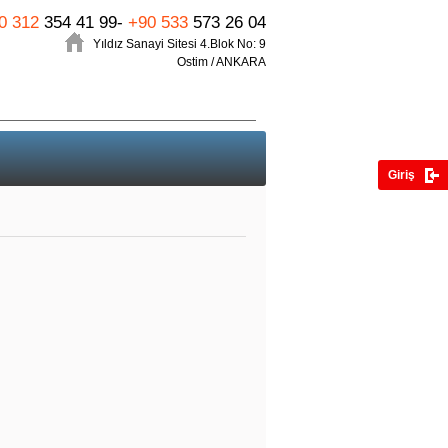
0 312
354 41 99-
+90 533
573 26 04
Yıldız Sanayi Sitesi 4.Blok No: 9
Ostim / ANKARA
Giriş