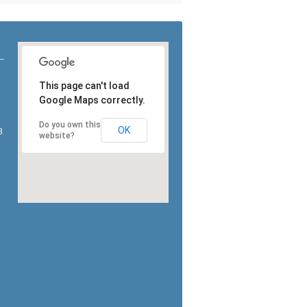
This page can't load
Google Maps correctly.
Do you own this
OK
3
website?