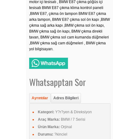
motor içi tesisatı , BMW E87 çıkma göğüs içi
tesisatı BMW E87 çıkma klima kontrol paneli
,BMW E87, çıkma ön tampon BMW E87 çıkma
arka tampon, BMW E87 çıkma sol ön kapı ,BMW
çıkma sağ arka kapı ,BMW çıkma sol ön kapı,
BMW çıkma sağ ön kapı, BMW çıkma direkli
tavan, BMW çıkma sol cam kumanda düğmeleri
,BMW çıkma sağ cam düğmeleri , BMW çıkma
yol bilgisayarı.
Whatsapptan Sor
Ayrıntılar
Adres Bilgileri
Kategori:
Y?r?yen & Direksiyon
Araç Marka:
BMW / 7 Serisi
Ürün Marka:
Orjinal
Durumu:
?kinciel