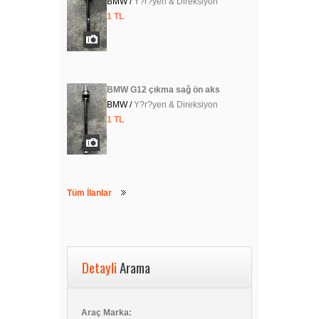
BMW /
Y?r?yen & Direksiyon
1 TL
BMW G12 çıkma sağ ön aks
BMW /
Y?r?yen & Direksiyon
1 TL
Tüm İlanlar
Detayli
Arama
Araç Marka: