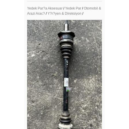
Yedek Par?a Aksesuar
/
Yedek Par
/
Otomobil &
Arazi Arac?
/
Y?r?yen & Direksiyon
/
Mega Resimler