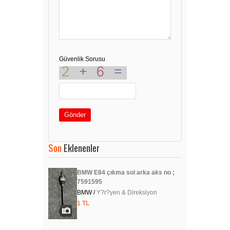
Güvenlik Sorusu
Gönder
Son
Eklenenler
BMW E84 çıkma sol arka aks no ;
7591595
BMW /
Y?r?yen & Direksiyon
1 TL