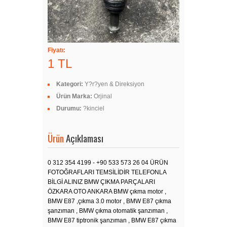
Fiyatı:
1 TL
Kategori:
Y?r?yen & Direksiyon
Ürün Marka:
Orjinal
Durumu:
?kinciel
Ürün
Açıklaması
0 312 354 4199 - +90 533 573 26 04 ÜRÜN
FOTOĞRAFLARI TEMSİLİDİR TELEFONLA
BİLGİ ALINIZ BMW ÇIKMA PARÇALARI
ÖZKARA OTO ANKARA BMW çıkma motor ,
BMW E87 ,çıkma 3.0 motor , BMW E87 çıkma
şanzıman , BMW çıkma otomatik şanzıman ,
BMW E87 tiptronik şanzıman , BMW E87 çıkma