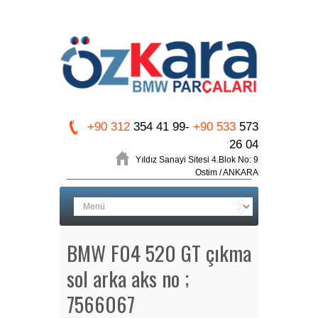
+90 312
354 41 99-
+90 533
573
26 04
Yıldız Sanayi Sitesi 4.Blok No: 9
Ostim / ANKARA
BMW F04 520 GT çıkma
sol arka aks no ;
7566067