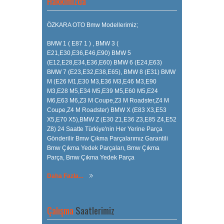
Hakkımızda
ÖZKARA OTO Bmw Modellerimiz;
BMW 1 ( E87 1 ) , BMW 3 (
E21,E30,E36,E46,E90) BMW 5
(E12,E28,E34,E36,E60) BMW 6 (E24,E63)
BMW 7 (E23,E32,E38,E65), BMW 8 (E31) BMW
M (E26 M1,E30 M3,E36 M3,E46 M3,E90
M3,E28 M5,E34 M5,E39 M5,E60 M5,E24
M6,E63 M6,Z3 M Coupe,Z3 M Roadster,Z4 M
Coupe,Z4 M Roadster) BMW X (E83 X3,E53
X5,E70 X5),BMW Z (E30 Z1,E36 Z3,E85 Z4,E52
Z8) 24 Saatte Türkiye'nin Her Yerine Parça
Gönderilir Bmw Çıkma Parçalarımız Garantili
Bmw Çıkma Yedek Parçaları, Bmw Çıkma
Parça, Bmw Çıkma Yedek Parça
Daha Fazla...
Çalışma
Saatlerimiz