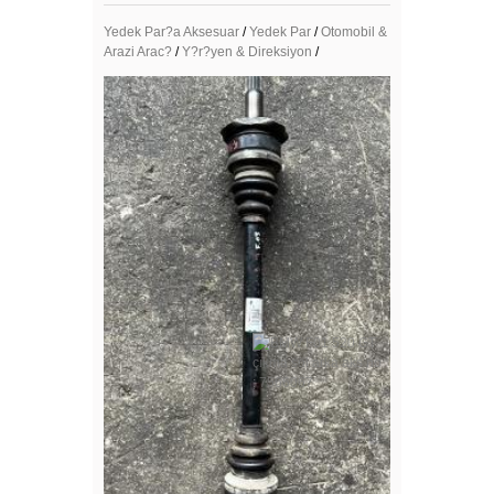
Yedek Par?a Aksesuar
/
Yedek Par
/
Otomobil &
Arazi Arac?
/
Y?r?yen & Direksiyon
/
Mega Resimler