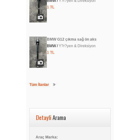
BMW /
Y?r?yen & Direksiyon
1 TL
BMW G12 çıkma sağ ön aks
BMW /
Y?r?yen & Direksiyon
1 TL
Tüm İlanlar
Detayli
Arama
Araç Marka: