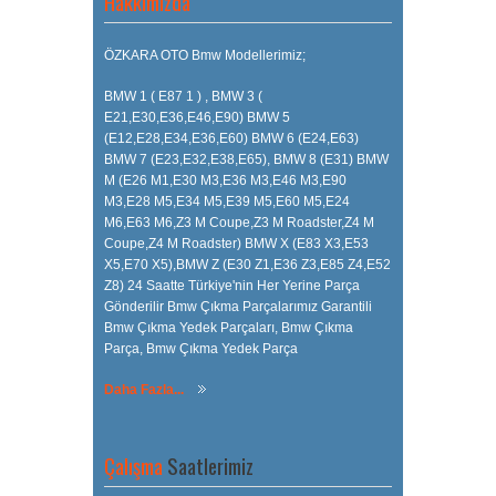
Hakkımızda
ÖZKARA OTO Bmw Modellerimiz;
BMW 1 ( E87 1 ) , BMW 3 (
E21,E30,E36,E46,E90) BMW 5
(E12,E28,E34,E36,E60) BMW 6 (E24,E63)
BMW 7 (E23,E32,E38,E65), BMW 8 (E31) BMW
M (E26 M1,E30 M3,E36 M3,E46 M3,E90
M3,E28 M5,E34 M5,E39 M5,E60 M5,E24
M6,E63 M6,Z3 M Coupe,Z3 M Roadster,Z4 M
Coupe,Z4 M Roadster) BMW X (E83 X3,E53
X5,E70 X5),BMW Z (E30 Z1,E36 Z3,E85 Z4,E52
Z8) 24 Saatte Türkiye'nin Her Yerine Parça
Gönderilir Bmw Çıkma Parçalarımız Garantili
Bmw Çıkma Yedek Parçaları, Bmw Çıkma
Parça, Bmw Çıkma Yedek Parça
Daha Fazla...
Çalışma
Saatlerimiz