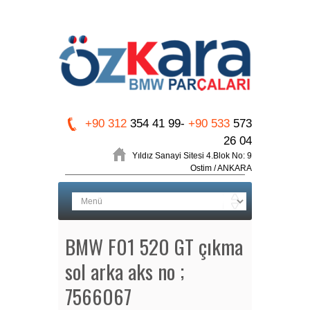
+90 312
354 41 99-
+90 533
573
26 04
Yıldız Sanayi Sitesi 4.Blok No: 9
Ostim / ANKARA
BMW F01 520 GT çıkma
sol arka aks no ;
7566067