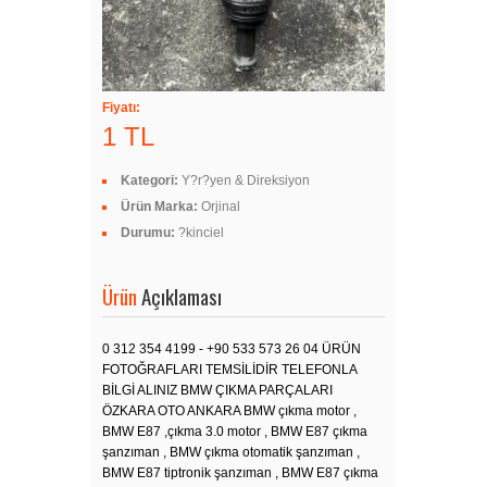
Fiyatı:
1 TL
Kategori:
Y?r?yen & Direksiyon
Ürün Marka:
Orjinal
Durumu:
?kinciel
Ürün
Açıklaması
0 312 354 4199 - +90 533 573 26 04 ÜRÜN
FOTOĞRAFLARI TEMSİLİDİR TELEFONLA
BİLGİ ALINIZ BMW ÇIKMA PARÇALARI
ÖZKARA OTO ANKARA BMW çıkma motor ,
BMW E87 ,çıkma 3.0 motor , BMW E87 çıkma
şanzıman , BMW çıkma otomatik şanzıman ,
BMW E87 tiptronik şanzıman , BMW E87 çıkma