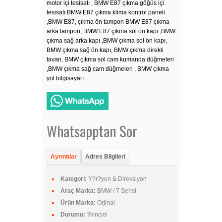
motor içi tesisatı , BMW E87 çıkma göğüs içi
tesisatı BMW E87 çıkma klima kontrol paneli
,BMW E87, çıkma ön tampon BMW E87 çıkma
arka tampon, BMW E87 çıkma sol ön kapı ,BMW
çıkma sağ arka kapı ,BMW çıkma sol ön kapı,
BMW çıkma sağ ön kapı, BMW çıkma direkli
tavan, BMW çıkma sol cam kumanda düğmeleri
,BMW çıkma sağ cam düğmeleri , BMW çıkma
yol bilgisayarı.
Whatsapptan Sor
Ayrıntılar
Adres Bilgileri
Kategori:
Y?r?yen & Direksiyon
Araç Marka:
BMW / 7 Serisi
Ürün Marka:
Orjinal
Durumu:
?kinciel