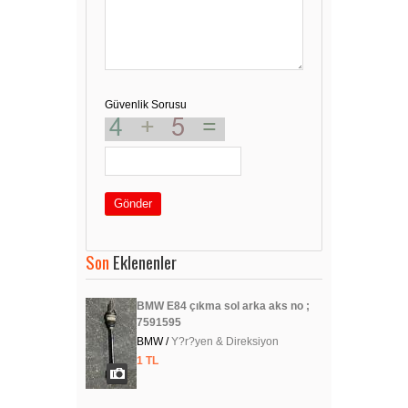
Güvenlik Sorusu
Gönder
Son
Eklenenler
BMW E84 çıkma sol arka aks no ;
7591595
BMW /
Y?r?yen & Direksiyon
1 TL